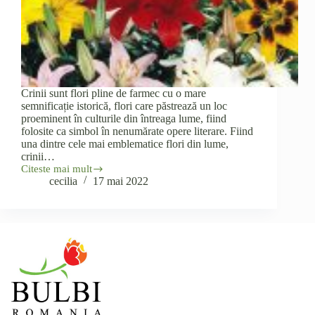
Crinii sunt flori pline de farmec cu o mare
semnificație istorică, flori care păstrează un loc
proeminent în culturile din întreaga lume, fiind
folosite ca simbol în nenumărate opere literare. Fiind
una dintre cele mai emblematice flori din lume,
crinii…
Citeste mai mult
Tot
cecilia
17 mai 2022
ce
vrei
să
știi
despre
crini