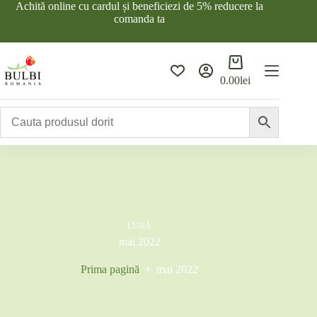
Sari
Achită online cu cardul și beneficiezi de 5% reducere la
la
comanda ta
conținut
Coș
de
0.00
lei
cumpărături
LUNĂ
mai 2022
Prima pagină
mai 2022