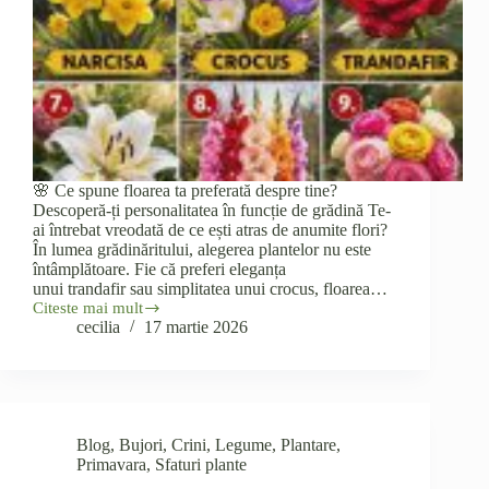
🌸 Ce spune floarea ta preferată despre tine?
Descoperă-ți personalitatea în funcție de grădină Te-
ai întrebat vreodată de ce ești atras de anumite flori?
În lumea grădinăritului, alegerea plantelor nu este
întâmplătoare. Fie că preferi eleganța
unui trandafir sau simplitatea unui crocus, floarea…
Citeste mai mult
🌸
cecilia
17 martie 2026
Ce
spune
floarea
ta
preferată
despre
Blog
,
Bujori
,
Crini
,
Legume
,
Plantare
,
tine?
Primavara
,
Sfaturi plante