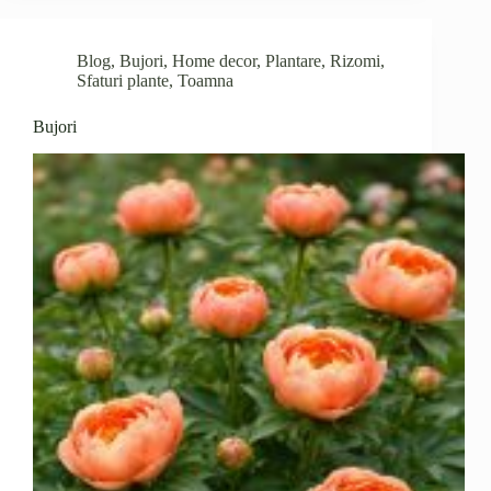
te-
ai
născut
Blog
,
Bujori
,
Home decor
,
Plantare
,
Rizomi
,
Sfaturi plante
,
Toamna
Bujori