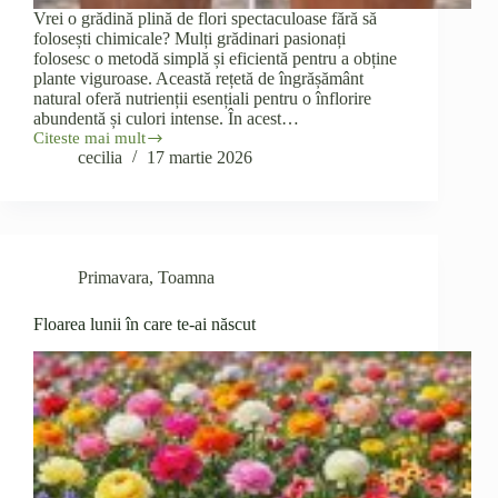
Vrei o grădină plină de flori spectaculoase fără să
folosești chimicale? Mulți grădinari pasionați
folosesc o metodă simplă și eficientă pentru a obține
plante viguroase. Această rețetă de îngrășământ
natural oferă nutrienții esențiali pentru o înflorire
abundentă și culori intense. În acest…
Citeste mai mult
🌺
cecilia
17 martie 2026
Rețeta
Secretă
pentru
Flori
Mari
și
Primavara
,
Toamna
Sănătoase:
Îngrășământ
Natural
Floarea lunii în care te-ai născut