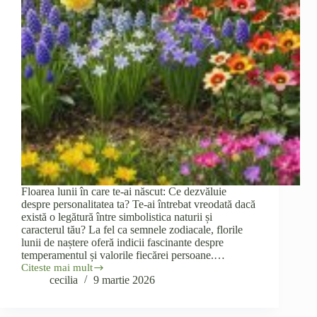
Floarea lunii în care te-ai născut: Ce dezvăluie
despre personalitatea ta? Te-ai întrebat vreodată dacă
există o legătură între simbolistica naturii și
caracterul tău? La fel ca semnele zodiacale, florile
lunii de naștere oferă indicii fascinante despre
temperamentul și valorile fiecărei persoane.…
Citeste mai mult
Floarea
cecilia
9 martie 2026
lunii
în
care