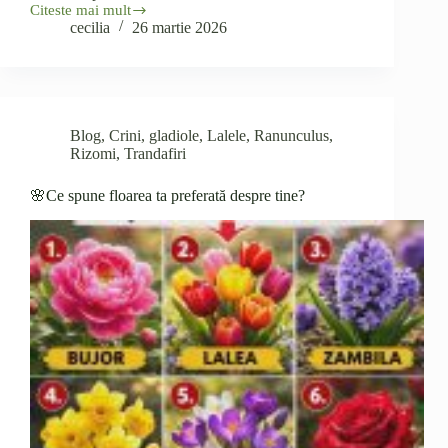
Citeste mai mult
Crini
cecilia
26 martie 2026
Superbi
și
Sănătoși
Blog
,
Crini
,
gladiole
,
Lalele
,
Ranunculus
,
Rizomi
,
Trandafiri
🌸Ce spune floarea ta preferată despre tine?