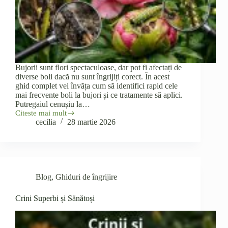
Bujorii sunt flori spectaculoase, dar pot fi afectați de
diverse boli dacă nu sunt îngrijiți corect. În acest
ghid complet vei învăța cum să identifici rapid cele
mai frecvente boli la bujori și ce tratamente să aplici.
Putregaiul cenușiu la…
Citeste mai mult
Cele
cecilia
28 martie 2026
mai
întâlnite
boli
la
bujori
și
Blog
,
Ghiduri de îngrijire
cum
le
tratezi
Crini Superbi și Sănătoși
rapid