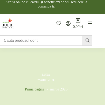
Sari
Achită online cu cardul și beneficiezi de 5% reducere la
la
comanda ta
conținut
Coș
de
0.00
lei
cumpărături
LUNĂ
martie 2026
Prima pagină
martie 2026