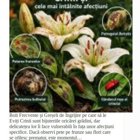
Boli Frecvente și Greșeli de Îngrijire pe care să le
Eviți Crinii sunt bijuteriile oricărei grădini, dar
delicatețea lor îi face vulnerabili în fața unor afecțiuni
specifice. Dacă observi pete pe frunze sau flori care
se ofilesc prematur, este momentul…