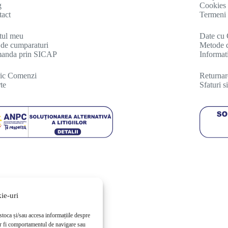
g
Cookies
act
Termeni 
tul meu
Date cu 
de cumparaturi
Metode d
anda prin SICAP
Informati
ric Comenzi
R
eturna
te
Sfaturi 
ie-uri
stoca și/sau accesa informațiile despre
r fi comportamentul de navigare sau