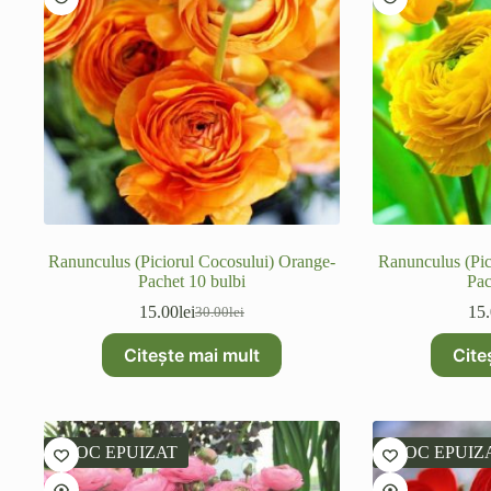
Ranunculus (Piciorul Cocosului) Orange-
Ranunculus (Pic
Pachet 10 bulbi
Pac
15.00
lei
15
30.00
lei
Prețul
Prețul
inițial
curent
Citește mai mult
Cite
a
este:
fost:
15.00lei.
30.00lei.
STOC EPUIZAT
STOC EPUIZ