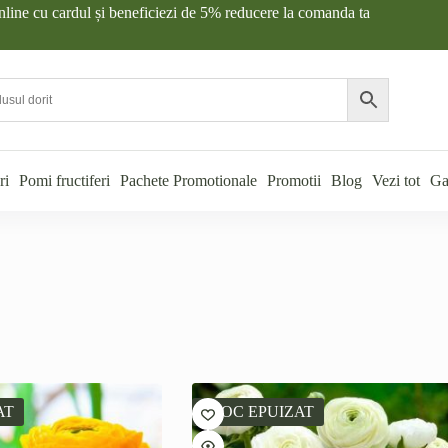
nline cu cardul și beneficiezi de 5% reducere la comanda ta
ri
Pomi fructiferi
Pachete Promotionale
Promotii
Blog
Vezi tot
Ga
AT
STOC EPUIZAT