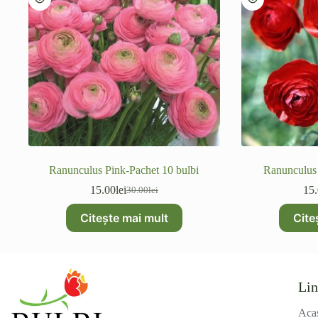
Ranunculus Pink-Pachet 10 bulbi
Ranunculus 
15.00
lei
15
30.00
lei
Prețul
Prețul
inițial
curent
Citește mai mult
Cite
a
este:
fost:
15.00lei.
30.00lei.
Lin
Aca