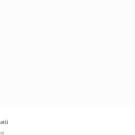
atii
oi