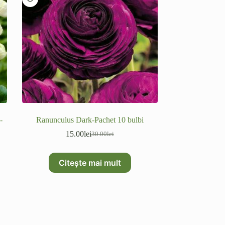
-
Ranunculus Dark-Pachet 10 bulbi
15.00
lei
30.00
lei
Prețul
Prețul
inițial
curent
a
este:
Citește mai mult
fost:
15.00lei.
30.00lei.