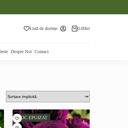
Listă de dorințe
0.00
lei
Coș
de
cumpărături
lerie
Despre Noi
Contact
STOC EPUIZAT