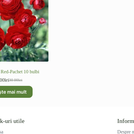
Red-Pachet 10 bulbi
.00
lei
30.00
lei
Prețul
Prețul
inițial
curent
ște mai mult
a
este:
fost:
15.00lei.
30.00lei.
k-uri utile
Inform
sa
Despre n