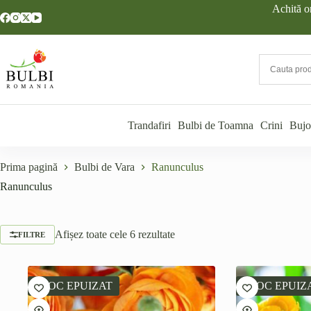
Sari
Achită o
la
conținut
Trandafiri
Bulbi de Toamna
Crini
Bujo
Prima pagină
Bulbi de Vara
Ranunculus
Ranunculus
Afișez toate cele 6 rezultate
FILTRE
STOC EPUIZAT
STOC EPUIZ