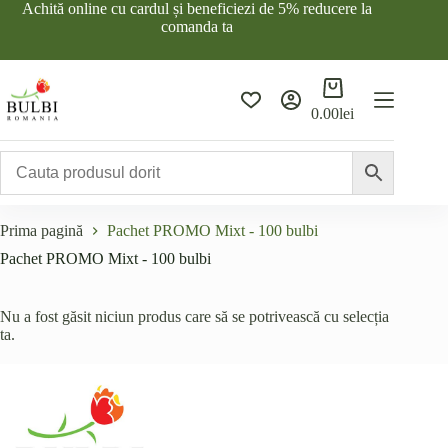
Sari
Achită online cu cardul și beneficiezi de 5% reducere la
la
comanda ta
conținut
Coș
de
0.00
lei
cumpărături
Prima pagină
Pachet PROMO Mixt - 100 bulbi
Pachet PROMO Mixt - 100 bulbi
Nu a fost găsit niciun produs care să se potrivească cu selecția
ta.