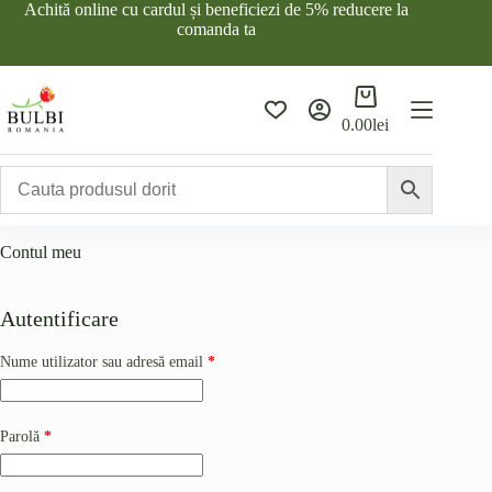
Sari
Achită online cu cardul și beneficiezi de 5% reducere la
la
comanda ta
conținut
Coș
de
0.00
lei
cumpărături
Contul meu
Autentificare
Obligatoriu
Nume utilizator sau adresă email
*
Obligatoriu
Parolă
*