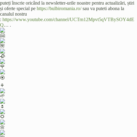
puteți înscrie oricând la newsletter-urile noastre pentru actualizări, știri
și oferte special pe
https://bulbiromania.ro/
sau va puteti abona la
canalul nostru
:
https://www.youtube.com/channel/UCTrn12Mpvt5qVTBySOY4dE
Q
… .
⚘