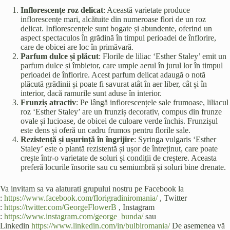
Inflorescențe roz delicat
: Această varietate produce
inflorescențe mari, alcătuite din numeroase flori de un roz
delicat. Inflorescențele sunt bogate și abundente, oferind un
aspect spectaculos în grădină în timpul perioadei de înflorire,
care de obicei are loc în primăvară.
Parfum dulce și plăcut
: Florile de liliac ‘Esther Staley’ emit un
parfum dulce și îmbietor, care umple aerul în jurul lor în timpul
perioadei de înflorire. Acest parfum delicat adaugă o notă
plăcută grădinii și poate fi savurat atât în aer liber, cât și în
interior, dacă ramurile sunt aduse în interior.
Frunziș atractiv
: Pe lângă inflorescențele sale frumoase, liliacul
roz ‘Esther Staley’ are un frunziș decorativ, compus din frunze
ovale și lucioase, de obicei de culoare verde închis. Frunzișul
este dens și oferă un cadru frumos pentru florile sale.
Rezistență și ușurință în îngrijire
: Syringa vulgaris ‘Esther
Staley’ este o plantă rezistentă și ușor de întreținut, care poate
crește într-o varietate de soluri și condiții de creștere. Aceasta
preferă locurile însorite sau cu semiumbră și soluri bine drenate.
Va invitam sa va alaturati grupului nostru pe Facebook la
:
https://www.facebook.com/florigradiniromania/
, Twitter
:
https://twitter.com/GeorgeFlowerB
, Instagram
:
https://www.instagram.com/george_bunda/
sau
Linkedin
https://www.linkedin.com/in/bulbiromania/
De asemenea vă