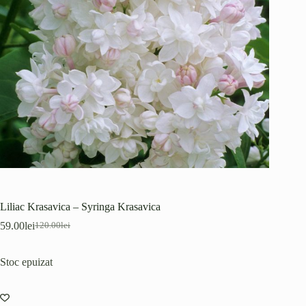
Liliac Krasavica – Syringa Krasavica
59.00
lei
120.00
lei
Prețul
Prețul
inițial
curent
a
este:
Stoc epuizat
fost:
59.00lei.
120.00lei.