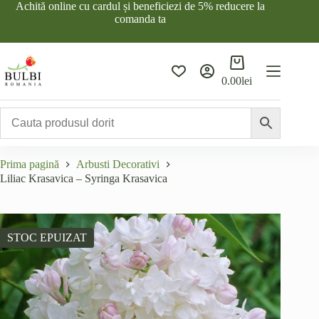
Sari
Achită online cu cardul și beneficiezi de 5% reducere la
la
comanda ta
conținut
Coș
de
0.00
lei
cumpărături
Prima pagină
Arbusti Decorativi
Liliac Krasavica – Syringa Krasavica
STOC EPUIZAT