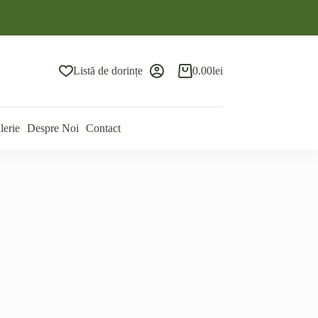
Listă de dorințe
0.00
lei
Coș
de
cumpărături
lerie
Despre Noi
Contact