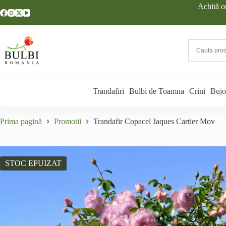
Sari
Achită o
la
conținut
Trandafiri
Bulbi de Toamna
Crini
Bujo
Prima pagină
Promotii
Trandafir Copacel Jaques Cartier Mov
STOC EPUIZAT