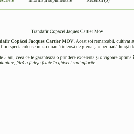
escriere
Informații suplimentare
Recenzii (0)
Trandafir Copacel Jaques Cartier Mov
dafir Copăcel Jacques Cartier MOV
. Acest soi remarcabil, cultivat 
 flori spectaculoase într-o nuanță intensă de grena și o perioadă lungă de
 de 3 ani, ceea ce le garantează o prindere excelentă și o vigoare optimă
antare, fără a fi deja fixate în ghiveci sau înflorite.