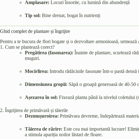
Amplasare:
Locuri însorite, cu lumină din abundență
Tip sol:
Bine drenat, bogat în nutrienți
Ghid complet de plantare și îngrijire
Pentru a te bucura de flori bogate și o dezvoltare armonioasă, urmează a
1. Cum se plantează corect?
Pregătirea (fasonarea):
Înainte de plantare, scurtează rădă
muguri.
Mocirlirea:
Introdu rădăcinile fasonate într-o pastă densă 
Dimensiunea gropii:
Săpă o groapă generoasă de 40-50 c
Așezarea în sol:
Fixează planta până la nivelul coletului 
2. Îngrijirea de primăvară și tăierile
Dezmușuroirea:
Primăvara devreme, îndepărtează materiale
Tăierea de rărire:
Este cea mai importantă lucrare! Elimin
a stimula apariția noilor lăstari de floare.