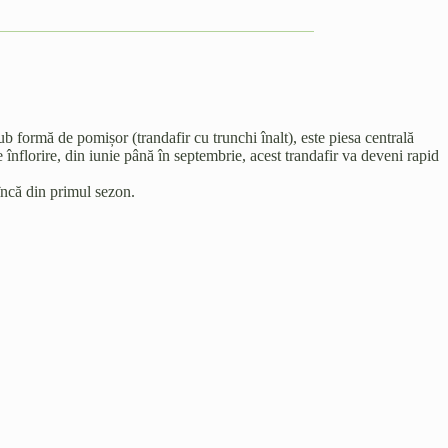
sub formă de pomișor (trandafir cu trunchi înalt), este piesa centrală
 înflorire, din iunie până în septembrie, acest trandafir va deveni rapid
 încă din primul sezon.