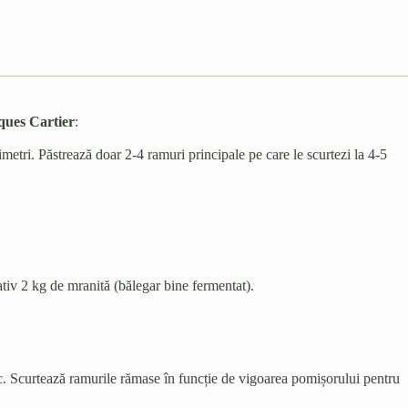
ques Cartier
:
imetri. Păstrează doar 2-4 ramuri principale pe care le scurtezi la 4-5
iv 2 kg de mranită (bălegar bine fermentat).
c. Scurtează ramurile rămase în funcție de vigoarea pomișorului pentru