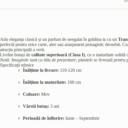
D
Adu eleganța clasică și un parfum de neegalat în grădina ta cu un
Tran
perfectă pentru orice curte, alee sau aranjament peisagistic deosebit. Cu
atracția principală a verii.
Livrăm butași de
calitate superioară (Clasa I)
, cu o maturitate solidă
Notă: Imaginile sunt cu titlu de prezentare; plantele se livrează pentru pl
Specificații tehnice
Înălțime la livrare:
110-120 cm
Înălțime la maturitate:
160 cm
Culoare:
Mov
Vârstă butaș:
3 ani
Perioadă de înflorire:
Iunie – Septembrie