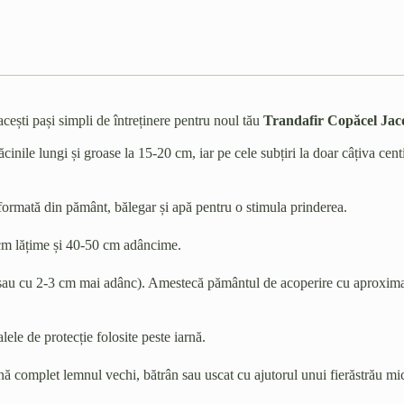
cești pași simpli de întreținere pentru noul tău
Trandafir Copăcel Jac
cinile lungi și groase la 15-20 cm, iar pe cele subțiri la doar câțiva cent
formată din pământ, bălegar și apă pentru o stimula prinderea.
m lățime și 40-50 cm adâncime.
(sau cu 2-3 cm mai adânc). Amestecă pământul de acoperire cu aproximat
le de protecție folosite peste iarnă.
ă complet lemnul vechi, bătrân sau uscat cu ajutorul unui fierăstrău mi