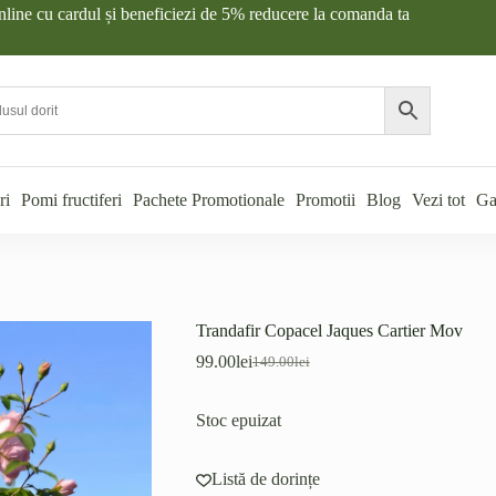
nline cu cardul și beneficiezi de 5% reducere la comanda ta
ri
Pomi fructiferi
Pachete Promotionale
Promotii
Blog
Vezi tot
Ga
Trandafir Copacel Jaques Cartier Mov
99.00
lei
149.00
lei
Prețul
Prețul
inițial
curent
a
este:
Stoc epuizat
fost:
99.00lei.
149.00lei.
Listă de dorințe