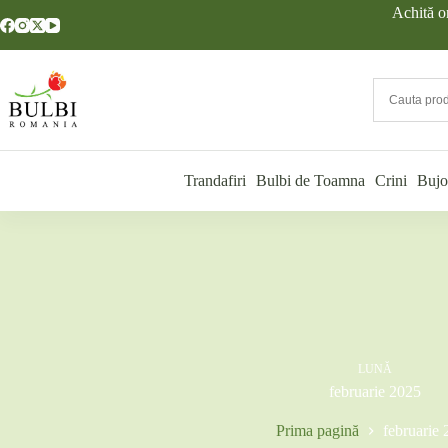
Sari
Achită o
la
conținut
Trandafiri
Bulbi de Toamna
Crini
Bujo
LUNĂ
februarie 2025
Prima pagină
februarie