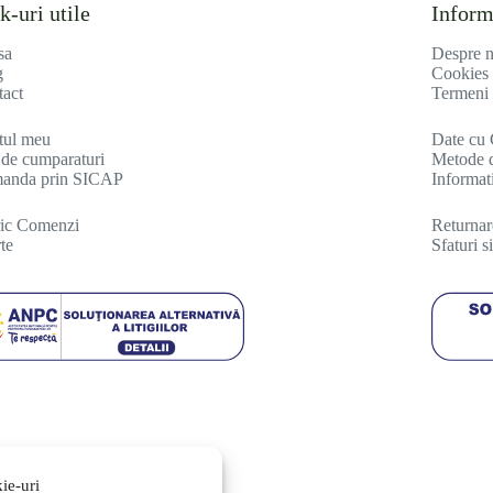
k-uri utile
Inform
sa
Despre n
g
Cookies
act
Termeni 
tul meu
Date cu 
de cumparaturi
Metode d
anda prin SICAP
Informati
ric Comenzi
R
eturna
te
Sfaturi 
ie-uri