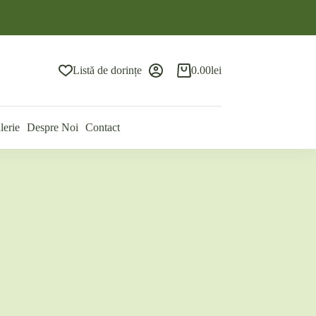
Listă de dorințe
0.00
lei
Coș
de
cumpărături
lerie
Despre Noi
Contact