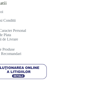
atii
oi
si Conditii
Caracter Personal
e Plata
i de Livrare
re Produse
si Recomandari