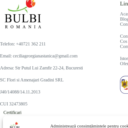
Lin
Aca
Blo
Cont
Con
Cos 
Telefon: +40721 362 211
Com
Email: ceciliageorgianastanica@gmail.com
Isto
Ofer
Adresa: Str Putul Lui Zamfir 22-24, Bucuresti
SC Flori si Amenajari Gradini SRL
J40/14088/14.11.2013
CUI 32473805
Certificari
Administrează consimțămintele pentru cook