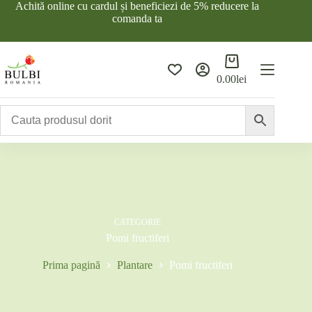
Sari
Achită online cu cardul și beneficiezi de 5% reducere la
la
comanda ta
conținut
Coș
de
0.00
lei
cumpărături
CATEGORIE
Pomi fructiferi
Prima pagină
Plantare
Pomi fructiferi