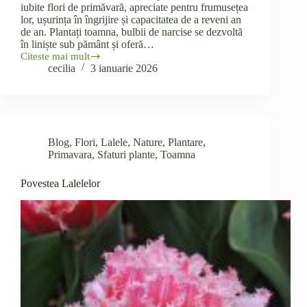
iubite flori de primăvară, apreciate pentru frumusețea
lor, ușurința în îngrijire și capacitatea de a reveni an
de an. Plantați toamna, bulbii de narcise se dezvoltă
în liniște sub pământ și oferă…
Citeste mai mult
Bulbi
cecilia
3 ianuarie 2026
de
narcise
–
florile
care
aduc
Blog
,
Flori
,
Lalele
,
Nature
,
Plantare
,
primăvara
în
Primavara
,
Sfaturi plante
,
Toamna
grădina
ta
Povestea Lalelelor