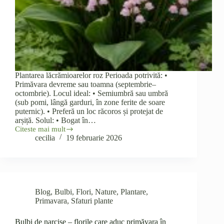
Plantarea lăcrămioarelor roz Perioada potrivită: •
Primăvara devreme sau toamna (septembrie–
octombrie). Locul ideal: • Semiumbră sau umbră
(sub pomi, lângă garduri, în zone ferite de soare
puternic). • Preferă un loc răcoros și protejat de
arșiță. Solul: • Bogat în…
Citeste mai mult
Bulbi
cecilia
19 februarie 2026
Lacramioare –
Convallaria
Majalis
Rosea
Blog
,
Bulbi
,
Flori
,
Nature
,
Plantare
,
Primavara
,
Sfaturi plante
Bulbi de narcise – florile care aduc primăvara în