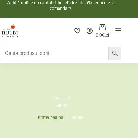
Sari
Achită online cu cardul și beneficiezi de 5% reducere la
la
comanda ta
conținut
Coș
de
0.00
lei
cumpărături
CATEGORIE
Nature
Prima pagină
Nature