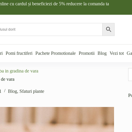
nline cu cardul și beneficiezi de 5% reducere la comanda ta
ri
Pomi fructiferi
Pachete Promotionale
Promotii
Blog
Vezi tot
Ga
ba in gradina de vara
 de vara
1
Blog
,
Sfaturi plante
P