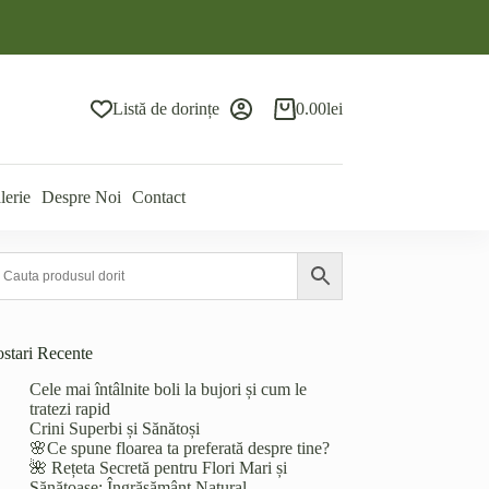
Listă de dorințe
0.00
lei
Coș
de
cumpărături
lerie
Despre Noi
Contact
ostari Recente
Cele mai întâlnite boli la bujori și cum le
tratezi rapid
Crini Superbi și Sănătoși
🌸Ce spune floarea ta preferată despre tine?
🌺 Rețeta Secretă pentru Flori Mari și
Sănătoase: Îngrășământ Natural