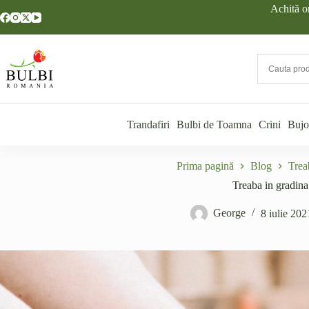
Sari
Achită o
la
conținut
Trandafiri
Bulbi de Toamna
Crini
Bujo
Prima pagină
Blog
Trea
Treaba in gradina
George
8 iulie 202