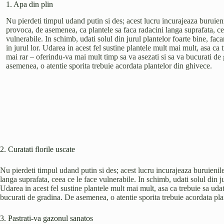
1. Apa din plin
Nu pierdeti timpul udand putin si des; acest lucru incurajeaza buruieni
provoca, de asemenea, ca plantele sa faca radacini langa suprafata, ce
vulnerabile. In schimb, udati solul din jurul plantelor foarte bine, fac
in jurul lor. Udarea in acest fel sustine plantele mult mai mult, asa ca 
mai rar – oferindu-va mai mult timp sa va asezati si sa va bucurati de
asemenea, o atentie sporita trebuie acordata plantelor din ghivece.
2. Curatati florile uscate
Nu pierdeti timpul udand putin si des; acest lucru incurajeaza buruienil
langa suprafata, ceea ce le face vulnerabile. In schimb, udati solul din ju
Udarea in acest fel sustine plantele mult mai mult, asa ca trebuie sa uda
bucurati de gradina. De asemenea, o atentie sporita trebuie acordata pla
3. Pastrati-va gazonul sanatos