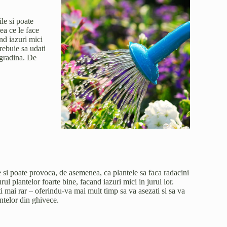
le si poate
ea ce le face
and iazuri mici
trebuie sa udati
 gradina. De
e si poate provoca, de asemenea, ca plantele sa faca radacini
rul plantelor foarte bine, facand iazuri mici in jurul lor.
ti mai rar – oferindu-va mai mult timp sa va asezati si sa va
ntelor din ghivece.