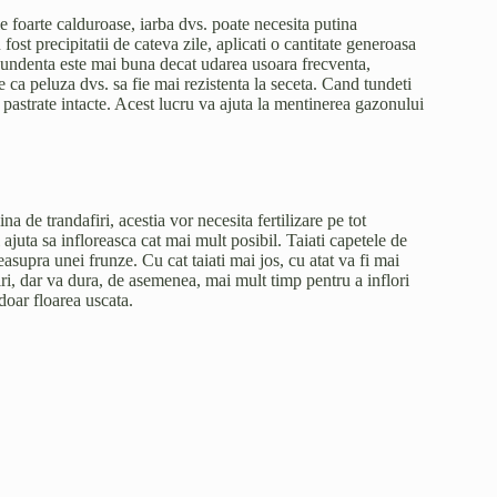
ile foarte calduroase, iarba dvs. poate necesita putina
st precipitatii de cateva zile, aplicati o cantitate generoasa
bundenta este mai buna decat udarea usoara frecventa,
 ca peluza dvs. sa fie mai rezistenta la seceta. Cand tundeti
ie pastrate intacte. Acest lucru va ajuta la mentinerea gazonului
na de trandafiri, acestia vor necesita fertilizare pe tot
i ajuta sa infloreasca cat mai mult posibil. Taiati capetele de
deasupra unei frunze. Cu cat taiati mai jos, cu atat va fi mai
ri, dar va dura, de asemenea, mai mult timp pentru a inflori
doar floarea uscata.