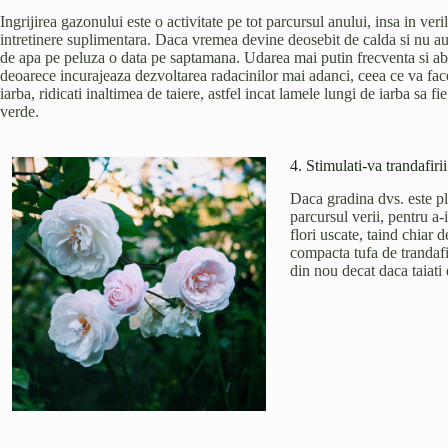
Ingrijirea gazonului este o activitate pe tot parcursul anului, insa in ver
intretinere suplimentara. Daca vremea devine deosebit de calda si nu au fo
de apa pe peluza o data pe saptamana. Udarea mai putin frecventa si a
deoarece incurajeaza dezvoltarea radacinilor mai adanci, ceea ce va face
iarba, ridicati inaltimea de taiere, astfel incat lamele lungi de iarba sa f
verde.
4. Stimulati-va trandafirii
Daca gradina dvs. este pli
parcursul verii, pentru a-
flori uscate, taind chiar 
compacta tufa de trandafi
din nou decat daca taiati 