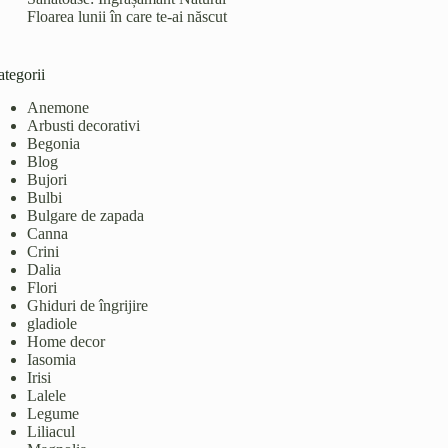
Floarea lunii în care te-ai născut
tegorii
Anemone
Arbusti decorativi
Begonia
Blog
Bujori
Bulbi
Bulgare de zapada
Canna
Crini
Dalia
Flori
Ghiduri de îngrijire
gladiole
Home decor
Iasomia
Irisi
Lalele
Legume
Liliacul