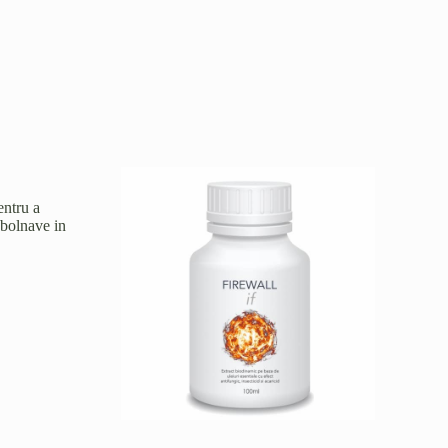
entru a
 bolnave in